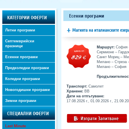
Есенни програми
КАТЕГОРИИ ОФЕРТИ
Магията на италианските езера 
Летни програми
Септемврийски
празници
Маршрут:
София 
Сирмионе – Гардо
829
€
Есенни програми
Санкт Мориц – Ми
Милано – Стреза 
Милано – София
Предколедни програми
Продължителнос
Коледни програми
Транспорт:
Самолет
Новогодишни програми
Хранене:
BB
Дати на отпътуване:
Зимни програми
17.08.2026 г., 01.09.2026 г., 21.09.20
СПЕЦИАЛНИ ОФЕРТИ
Last Minute