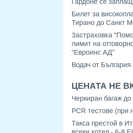
Гардоне се заплащ
Билет за високопла
Тирано до Санкт 
Застраховка "Помо
лимит на отговорн
"Евроинс АД"
Водач от България.
ЦЕНАТА НЕ В
Черкиран багаж до 1
PCR тестове (при 
Такса престой в Ит
всеки хотел - 6-8 E