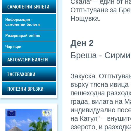
Скала" – един от н
САМОЛЕТНИ БИЛЕТИ
Отпътуване за Бре
Нощувка.
Информация -
самолетни билети
Резервирай online
Ден 2
Чартъри
Бреша - Сирми
АВТОБУСНИ БИЛЕТИ
ЗАСТРАХОВКИ
Закуска. Отпътува
върху тясна ивица 
ПОЛЕЗНИ ВРЪЗКИ
пешеходна разходк
града, вилата на 
индивидуално посе
на Катул" – внушит
езерото, и разходк