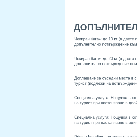
ДОПЪЛНИТЕЛ
Чекиран багаж до 10 кг (в двете 
допълнително потвърждение към
Чекиран багаж до 20 кг (в двете 
допълнително потвърждение към
Доплащане за съседни места в са
турист (подлежи на потвърждени
Специална услуга: Нощувка в хот
на турист при настаняване в двой
Специална услуга: Нощувка в хот
на турист при настаняване в един
Priority boarding - на турист, в дв