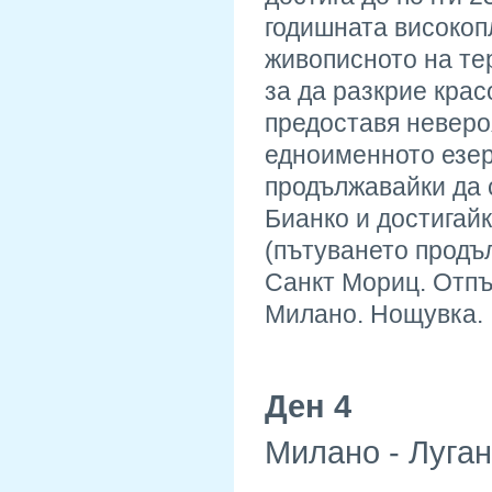
годишната високоп
живописното на те
за да разкрие кра
предоставя неверо
едноименното езер
продължавайки да 
Бианко и достигай
(пътуването продъл
Санкт Мориц. Отпъ
Милано. Нощувка.
Ден 4
Милано - Луган