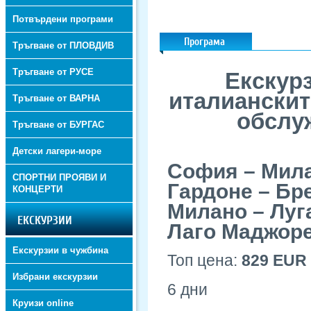
Потвърдени програми
Програма
Тръгване от ПЛОВДИВ
Тръгване от РУСЕ
Екскурз
италианскит
Тръгване от ВАРНА
обслуж
Тръгване от БУРГАС
Детски лагери-море
София – Мила
СПОРТНИ ПРОЯВИ И
Гардоне – Бр
КОНЦЕРТИ
Милано – Луг
ЕКСКУРЗИИ
Лаго Маджоре
Екскурзии в чужбина
Топ цена:
829 EUR
Избрани екскурзии
6 дни
Круизи online