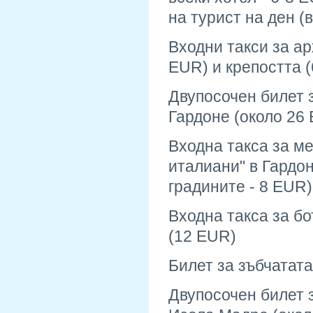
на турист на ден (в
Входни такси за ар
ЕUR) и крепостта 
Двупосочен билет 
Гардоне (около 26
Входна такса за м
италиани" в Гардо
градините - 8 EUR)
Входна такса за б
(12 EUR)
Билет за зъбчатат
Двупосочен билет з