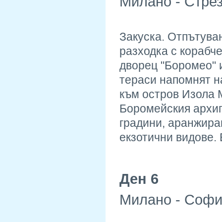
Милано - Стрез
Закуска. Отпътува
разходка с корабче
дворец "Боромео" 
тераси напомнят н
към остров Изола М
Боромейския архип
градини, аранжиран
екзотични видове.
Ден 6
Милано - Соф