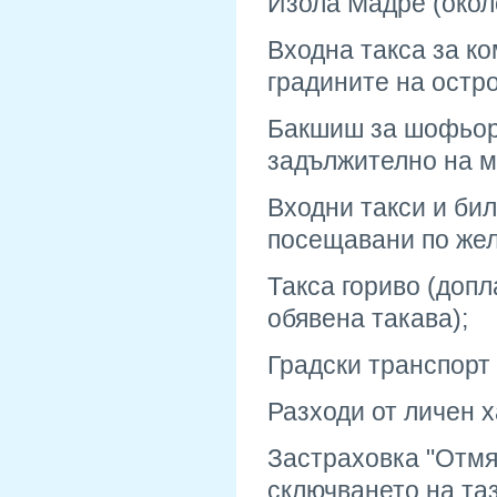
Изола Мадре (окол
Входна такса за к
градините на остр
Бакшиш за шофьор 
задължително на м
Входни такси и бил
посещавани по же
Такса гориво (допл
обявена такава);
Градски транспорт
Разходи от личен 
Застраховка "Отмя
сключването на таз