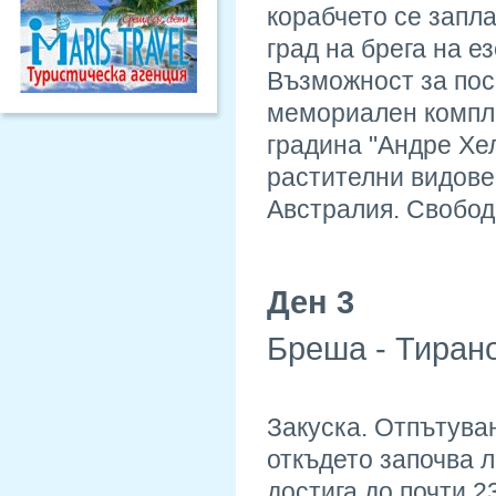
корабчето се запл
град на брега на е
Възможност за пос
мемориален компле
градина "Андре Хе
растителни видове
Австралия. Свобод
Ден 3
Бреша - Тирано
Закуска. Отпътуван
откъдето започва л
достига до почти 2