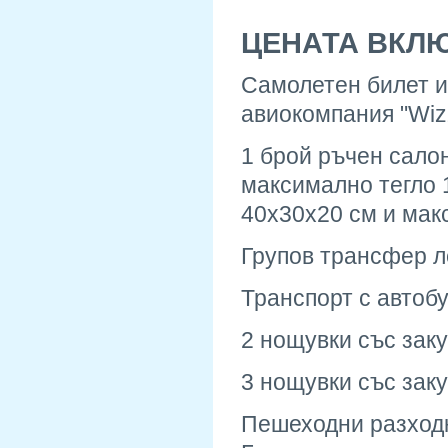
ЦЕНАТА ВКЛ
Самолетен билет и
авиокомпания "Wizz
1 брой ръчен сало
максимално тегло 1
40x30x20 см и макс
Групов трансфер л
Транспорт с автобу
2 нощувки със заку
3 нощувки със заку
Пешеходни разходк