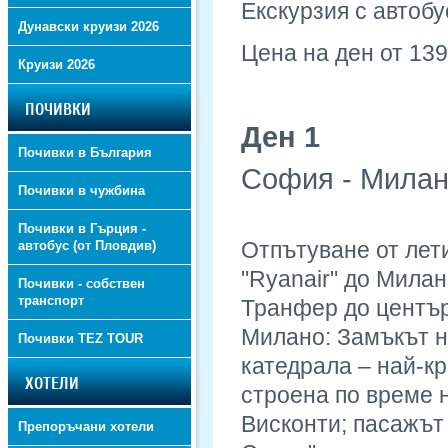
Екскурзия с автобу
Дунавски круизи 2026
Цена на ден от 13
Круизи 2026
ПОЧИВКИ
Ден 1
Почивки в България
София - Милан
Почивки в чужбина
Почивки в Гърция -
Отпътуване от лети
автобус (от Пловдив)
"Ryanair" до Милан
Почивки - собствен
транспорт
Транфер до център
Милано: Замъкът 
Почивки TEZ TOUR
катедрала – най-кр
ХОТЕЛИ
строена по време 
Висконти; пасажът
Препоръчани хотели