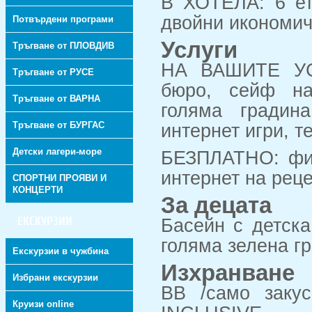
В ХОТЕЛА: 6 ет
двойни икономич
Потвърдени програми
Услуги
Тръгване от ПЛОВДИВ
НА ВАШИТЕ УСЛ
Тръгване от РУСЕ
бюро, сейф на 
Тръгване от ВАРНА
голяма градин
Тръгване от БУРГАС
интернет игри, т
Детски лагери-море
БЕЗПЛАТНО: фит
интернет на реце
СПОРТНИ ПРОЯВИ И
КОНЦЕРТИ
За децата
ЕКСКУРЗИИ
Басейн с детска
голяма зелена г
Екскурзии в чужбина
Изхранване
Избрани екскурзии
ВВ /само закус
Круизи online