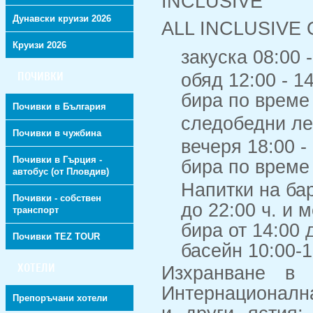
INCLUSIVE
Дунавски круизи 2026
ALL INCLUSIVE
Круизи 2026
закуска 08:00 -
ПОЧИВКИ
обяд 12:00 - 1
бира по време
Почивки в България
следобедни лек
Почивки в чужбина
вечеря 18:00 -
Почивки в Гърция -
бира по време
автобус (от Пловдив)
Напитки на бар
Почивки - собствен
до 22:00 ч. и 
транспорт
бира от 14:00 
Почивки TEZ TOUR
басейн 10:00-1
ХОТЕЛИ
Изхранване в 
Интернационална
Препоръчани хотели