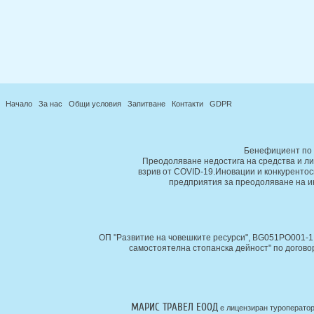
Начало
За нас
Общи условия
Запитване
Контакти
GDPR
Бенефициент по 
Преодоляване недостига на средства и ли
взрив от COVID-19.Иновации и конкурентос
предприятия за преодоляване на и
ОП "Развитие на човешките ресурси", BG051PO001-1.
самостоятелна стопанска дейност" по догово
МАРИС ТРАВЕЛ ЕООД
е лицензиран туроператор