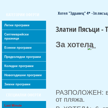
Хотел "Здравец" 4* -Зл.пясъ
КАТЕГОРИИ ОФЕРТИ
Летни програми
Златни Пясъци - T
Септемврийски
празници
За хотела
Есенни програми
Предколедни програми
Коледни програми
Новогодишни програми
Зимни програми
РАЗПОЛОЖЕН: в ц
СПЕЦИАЛНИ ОФЕРТИ
от пляжа.
Last Minute