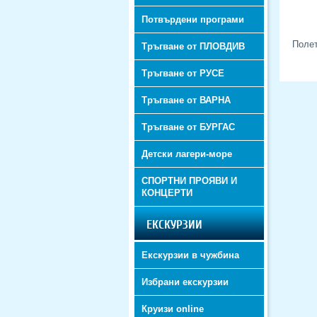
Потвърдени програми
Полет
Тръгване от ПЛОВДИВ
Тръгване от РУСЕ
Тръгване от ВАРНА
Тръгване от БУРГАС
Детски лагери-море
СПОРТНИ ПРОЯВИ И
КОНЦЕРТИ
ЕКСКУРЗИИ
Екскурзии в чужбина
Избрани екскурзии
Круизи online