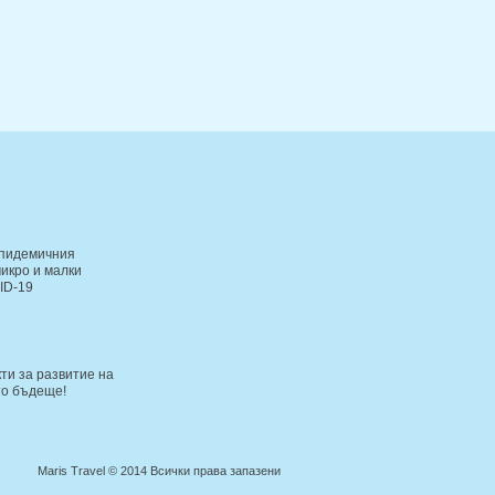
епидемичния
икро и малки
ID-19
ти за развитие на
то бъдеще!
Maris Travel © 2014 Всички права запазени