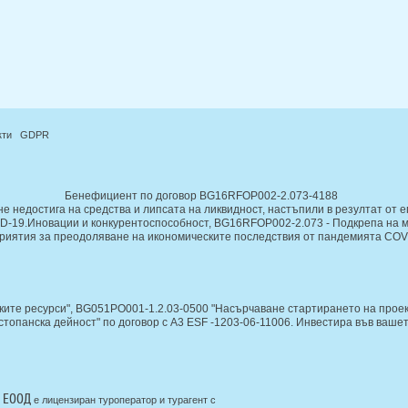
кти
GDPR
Бенефициент по договор BG16RFOP002-2.073-4188
е недостига на средства и липсата на ликвидност, настъпили в резултат от 
ID-19.Иновации и конкурентоспособност, BG16RFOP002-2.073 - Подкрепа на м
риятия за преодоляване на икономическите последствия от пандемията COV
ките ресурси", BG051PO001-1.2.03-0500 "Насърчаване стартирането на проек
топанска дейност" по договор с A3 ESF -1203-06-11006. Инвестира във ваше
 ЕООД
е лицензиран туроператор и турагент с