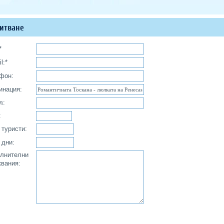
итване
*
l:*
фон:
инация:
л:
:
 туристи:
 дни:
лнителни
квания: