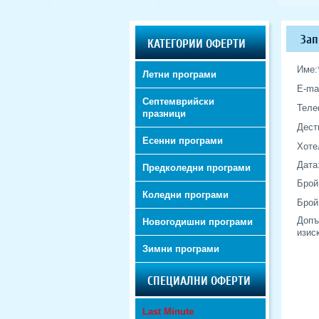
Зап
КАТЕГОРИИ ОФЕРТИ
Име:
Летни програми
E-mai
Септемврийски
Теле
празници
Дест
Есенни програми
Хоте
Дата
Предколедни програми
Брой
Коледни програми
Брой
Допъ
Новогодишни програми
изис
Зимни програми
СПЕЦИАЛНИ ОФЕРТИ
Last Minute